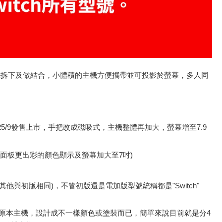
主機拆下及做結合，小體積的主機方便攜帶並可投影於螢幕，多人同
25/7~2025/9發售上市，手把改成磁吸式，主機整體再加大，螢幕增至7.9
LED面板更出彩的顏色顯示及螢幕加大至7吋)
，其他與初版相同)，不管初版還是電加版型號統稱都是"Switch"
以原本主機，設計成不一樣顏色或塗裝而已，簡單來說目前就是分4