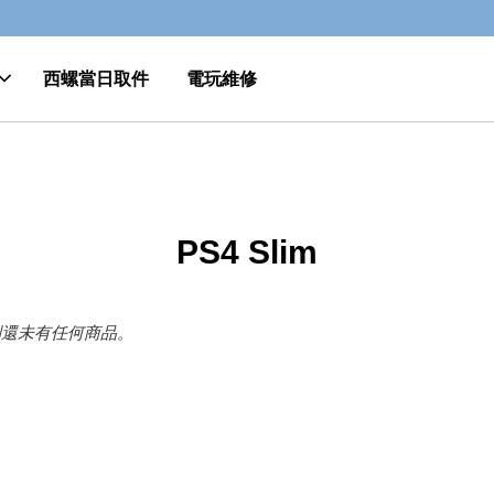
GO>>
詳閱當日取件規則
西螺當日取件
電玩維修
PS4 Slim
別還未有任何商品。