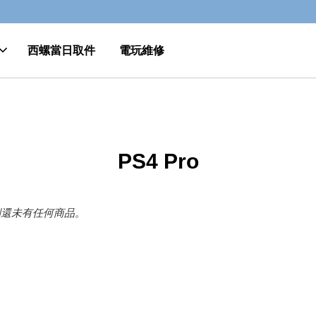
GO>>
詳閱當日取件規則
西螺當日取件
電玩維修
PS4 Pro
別還未有任何商品。