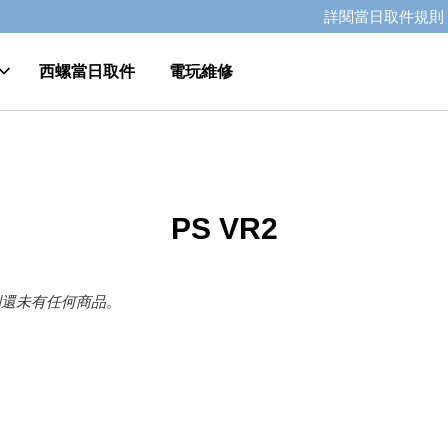
GO>>
詳閱當日取件規則
西螺當日取件
電玩維修
PS VR2
別還未有任何商品。